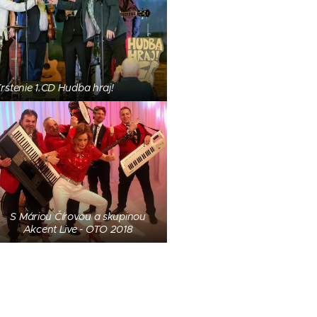
rstenie 1.CD Hudba hraj!
S Máriou Čírovou a skupinou
Akcent Live - OTO 2018