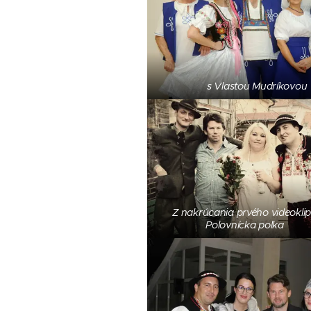
s Vlastou Mudríkovou
Z nakrúcania prvého videokli
Polovnícka polka