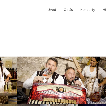
Úvod
O nás
Koncerty
H