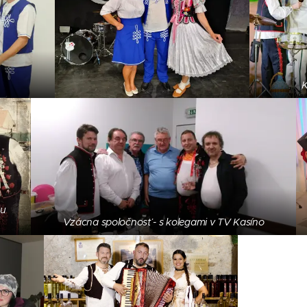
K
pu
Vzácna spoločnosť - s kolegami v TV Kasíno