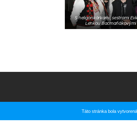
S heligonkárkami, sestrami Ev
Lenkou Bacmaňákovými
Táto stránka bola vytvore