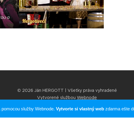
kou a
© 2026 Ján HERGOTT | Všetky práva vyhradené
Vytvorené službou
Webnode
ná pomocou služby Webnode.
Vytvorte si vlastný web
zdarma ešte d